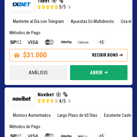
1xBet
5
/5
Mantente al Día con Telegram
Apuestas En Multidirecto
Usa el C
Métodos de Pago
+5
$31.000
RECIBIR BONO
ANÁLISIS
ABRIR
Novibet
4
/5
Momios Aumentados
Largo Plazo de 60 Días
Excelente Cashout
Métodos de Pago
+5