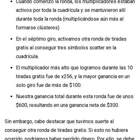
Cuando comenzó la ronda, los multiplicadores estaban
activos por toda la cuadrícula y se mantuvieron allí
durante toda la ronda (multiplicándose aún más al
formarse clústeres).
En el séptimo giro, activamos otra ronda de tiradas
gratis al conseguir tres símbolos scatter en la
cuadrícula.
El multiplicador más alto que logramos durante las 10
tiradas gratis fue de x256, y la mayor ganancia en un
solo giro fue de más de $100.
Nuestra ganancia total durante esta ronda fue de unos
$600, resultando en una ganancia neta de $300.
Sin embargo, cabe destacar que tuvimos suerte al
conseguir otra ronda de tiradas gratis. Si esto no hubiera
ocurrido, podríamos haber perdido dinero. Por ello, se debe