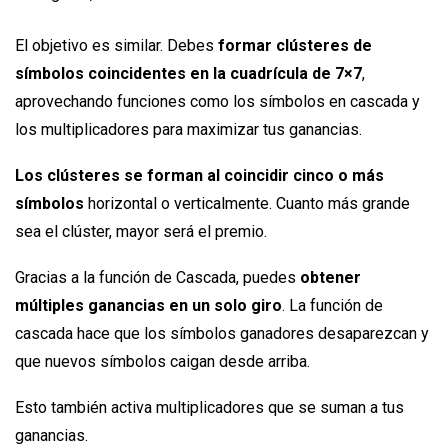
El objetivo es similar. Debes
formar clústeres de
símbolos coincidentes en la cuadrícula de 7×7
,
aprovechando funciones como los símbolos en cascada y
los multiplicadores para maximizar tus ganancias.
Los clústeres se forman al coincidir cinco o más
símbolos
horizontal o verticalmente. Cuanto más grande
sea el clúster, mayor será el premio.
Gracias a la función de Cascada, puedes
obtener
múltiples ganancias en un solo giro
. La función de
cascada hace que los símbolos ganadores desaparezcan y
que nuevos símbolos caigan desde arriba.
Esto también activa multiplicadores que se suman a tus
ganancias.