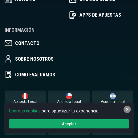
APPS DE APUESTAS
INFORMACIÓN
CONTACTO
SOBRE NOSOTROS
CÓMO EVALUAMOS
Apuesta Legal
Apuesta Legal
Apuesta Legal
Perú
Chile
Argentina
Usamos cookies
para optimizar tu experiencia.
Aceptar
Apuesta Legal
Aposta Legal
Aposta Legal
Ecuador
Brasil
Portugal