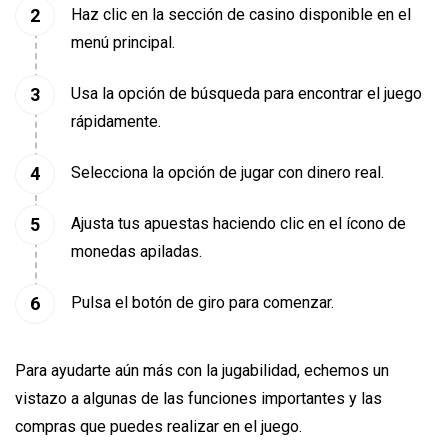
Haz clic en la sección de casino disponible en el
menú principal.
Usa la opción de búsqueda para encontrar el juego
rápidamente.
Selecciona la opción de jugar con dinero real.
Ajusta tus apuestas haciendo clic en el ícono de
monedas apiladas.
Pulsa el botón de giro para comenzar.
Para ayudarte aún más con la jugabilidad, echemos un
vistazo a algunas de las funciones importantes y las
compras que puedes realizar en el juego.