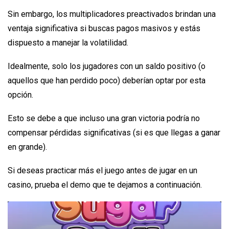
Sin embargo, los multiplicadores preactivados brindan una
ventaja significativa si buscas pagos masivos y estás
dispuesto a manejar la volatilidad.
Idealmente, solo los jugadores con un saldo positivo (o
aquellos que han perdido poco) deberían optar por esta
opción.
Esto se debe a que incluso una gran victoria podría no
compensar pérdidas significativas (si es que llegas a ganar
en grande).
Si deseas practicar más el juego antes de jugar en un
casino, prueba el demo que te dejamos a continuación.