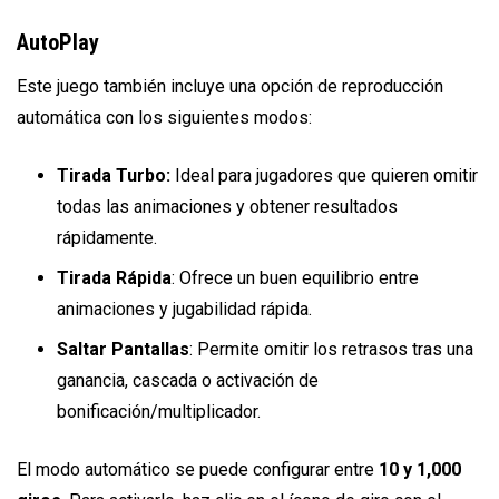
AutoPlay
Este juego también incluye una opción de reproducción
automática con los siguientes modos:
Tirada Turbo:
Ideal para jugadores que quieren omitir
todas las animaciones y obtener resultados
rápidamente.
Tirada Rápida
: Ofrece un buen equilibrio entre
animaciones y jugabilidad rápida.
Saltar Pantallas
: Permite omitir los retrasos tras una
ganancia, cascada o activación de
bonificación/multiplicador.
El modo automático se puede configurar entre
10 y 1,000