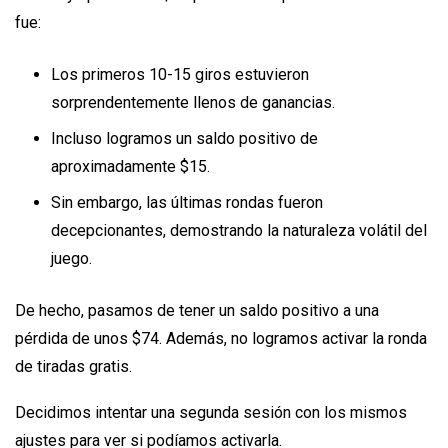
fue:
Los primeros 10-15 giros estuvieron
sorprendentemente llenos de ganancias.
Incluso logramos un saldo positivo de
aproximadamente $15.
Sin embargo, las últimas rondas fueron
decepcionantes, demostrando la naturaleza volátil del
juego.
De hecho, pasamos de tener un saldo positivo a una
pérdida de unos $74. Además, no logramos activar la ronda
de tiradas gratis.
Decidimos intentar una segunda sesión con los mismos
ajustes para ver si podíamos activarla.