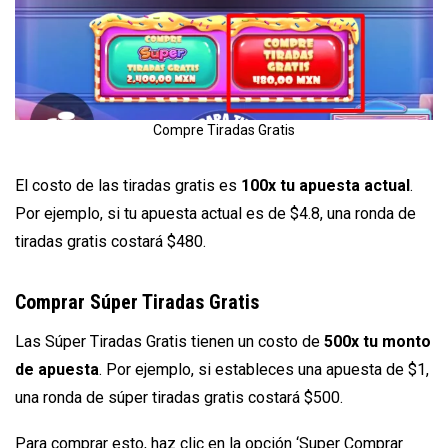
Compre Tiradas Gratis
El costo de las tiradas gratis es
100x tu apuesta actual
.
Por ejemplo, si tu apuesta actual es de $4.8, una ronda de
tiradas gratis costará $480.
Comprar Súper Tiradas Gratis
Las Súper Tiradas Gratis tienen un costo de
500x tu monto
de apuesta
. Por ejemplo, si estableces una apuesta de $1,
una ronda de súper tiradas gratis costará $500.
Para comprar esto, haz clic en la opción ‘Super Comprar