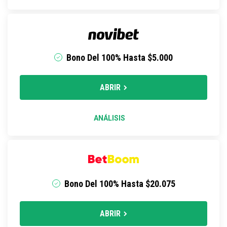
Bono Del 100% Hasta $5.000
ABRIR
ANÁLISIS
Bono Del 100% Hasta $20.075
ABRIR