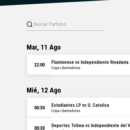
Mar, 11 Ago
Fluminense
vs
Independiente Rivadavia
22:00
Copa Libertadores
Mié, 12 Ago
Estudiantes LP
vs
U. Catolica
00:30
Copa Libertadores
Deportes Tolima
vs
Independiente del V
00:30