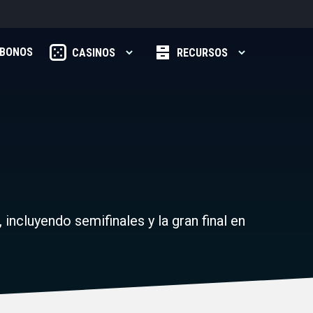
BONOS
CASINOS
RECURSOS
ncluyendo semifinales y la gran final en