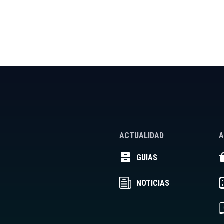
ACTUALIDAD
A
GUIAS
NOTICIAS