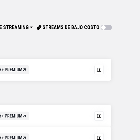
DE STREAMING
STREAMS DE BAJO COSTO
Y+ PREMIUM
Y+ PREMIUM
Y+ PREMIUM