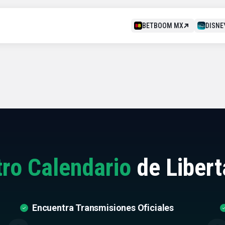
BETBOOM MX
DISNE
ro Calendario
de Liber
Encuentra Transmisiones Oficiales