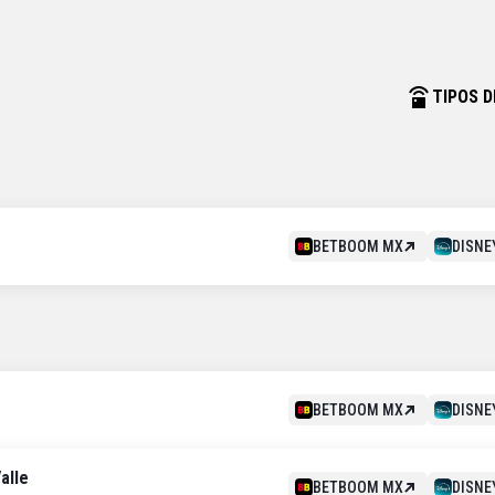
TIPOS 
BETBOOM MX
DISNE
BETBOOM MX
DISNE
alle
BETBOOM MX
DISNE