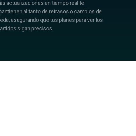
as actualizaciones en tiempo real te
antienen al tanto de retrasos o cambios de
ede, asegurando que tus planes para ver los
artidos sigan precisos.