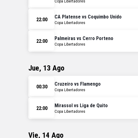
Copa Libertadores
CA Platense
vs
Coquimbo Unido
22:00
Copa Libertadores
Palmeiras
vs
Cerro Porteno
22:00
Copa Libertadores
Jue, 13 Ago
Cruzeiro
vs
Flamengo
00:30
Copa Libertadores
Mirassol
vs
Liga de Quito
22:00
Copa Libertadores
Vie, 14 Ago