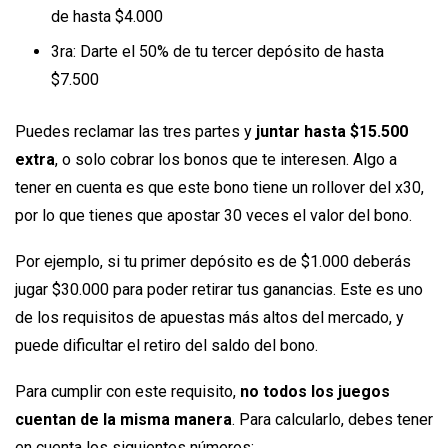
de hasta $4.000
3ra: Darte el 50% de tu tercer depósito de hasta
$7.500
Puedes reclamar las tres partes y
juntar hasta $15.500
extra
, o solo cobrar los bonos que te interesen. Algo a
tener en cuenta es que este bono tiene un rollover del x30,
por lo que tienes que apostar 30 veces el valor del bono.
Por ejemplo, si tu primer depósito es de $1.000 deberás
jugar $30.000 para poder retirar tus ganancias. Este es uno
de los requisitos de apuestas más altos del mercado, y
puede dificultar el retiro del saldo del bono.
Para cumplir con este requisito,
no todos los juegos
cuentan de la misma manera
. Para calcularlo, debes tener
en cuenta los siguientes números: