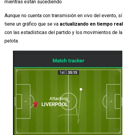
mientras están sucediendo.
Aunque no cuenta con transmisión en vivo del evento, sí
tiene un gráfico que se va
actualizando en tiempo real
con las estadísticas del partido y los movimientos de la
pelota.