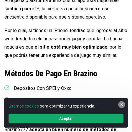
Aunque la plataforma afirma que su app está disponible
también para iOS, lo cierto es que al buscarla no se
encuentra disponible para ese sistema operativo.
Por lo cual, si tienes un iPhone, tendrás que ingresar al sitio
web desde tu celular para poder jugar y apostar. La buena
noticia es que
el sitio está muy bien optimizado
, por lo
que podrás tener una experiencia de juego muy similar.
Métodos De Pago En Brazino
Depósitos Con SPEI y Oxxo
Acepta Criptomonedas
Usamos cookies
para optimizar tu experiencia.
Retiros Rápidos
Aceptar
Brazino777
acepta un buen número de métodos de