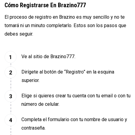
Cómo Registrarse En Brazino777
El proceso de registro en Brazino es muy sencillo y no te
tomará ni un minuto completarlo. Estos son los pasos que
debes seguir.
Ve al sitio de Brazino777.
Dirígete al botón de “Registro” en la esquina
superior.
Elige si quieres crear tu cuenta con tu email o con tu
número de celular.
Completa el formulario con tu nombre de usuario y
contraseña.