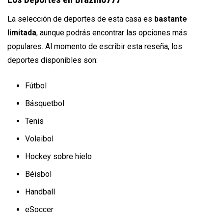
La selección de deportes de esta casa es
bastante
limitada
, aunque podrás encontrar las opciones más
populares. Al momento de escribir esta reseña, los
deportes disponibles son:
Fútbol
Básquetbol
Tenis
Voleibol
Hockey sobre hielo
Béisbol
Handball
eSoccer