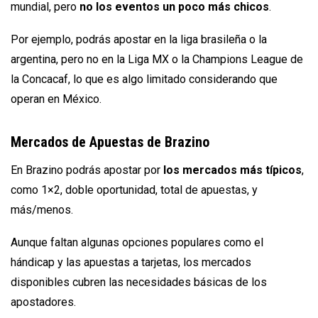
mundial, pero
no los eventos un poco más chicos
.
Por ejemplo, podrás apostar en la liga brasileña o la
argentina, pero no en la Liga MX o la Champions League de
la Concacaf, lo que es algo limitado considerando que
operan en México.
Mercados de Apuestas de Brazino
En Brazino podrás apostar por
los mercados más típicos
,
como 1×2, doble oportunidad, total de apuestas, y
más/menos.
Aunque faltan algunas opciones populares como el
hándicap y las apuestas a tarjetas, los mercados
disponibles cubren las necesidades básicas de los
apostadores.