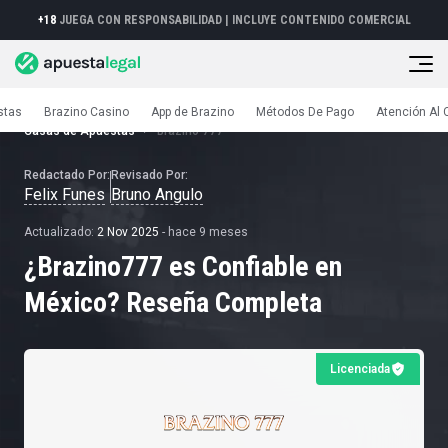
+18
JUEGA CON RESPONSABILIDAD |
INCLUYE CONTENIDO COMERCIAL
stas
Brazino Casino
App de Brazino
Métodos De Pago
Atención Al 
Casas de Apuestas
Brazino 777
Redactado Por:
Revisado Por:
Felix Funes
Bruno Angulo
Actualizado:
2 Nov 2025
-
hace 9 meses
¿Brazino777 es Confiable en
México? Reseña Completa
Licenciada