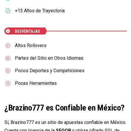
+13 Años de Trayectoria
DESVENTAJAS
Altos Rollovers
Partes del Sitio en Otros Idiomas
Pocos Deportes y Competiciones
Pocas Herramientas
¿Brazino777 es Confiable en México?
Sí, Brazino777 es un sitio de apuestas confiable en México.
Cuenta con licencia de la
SEGOB
y utiliza cifrado SSL de