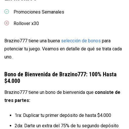
Promociones Semanales
Rollover x30
Brazino777 tiene una buena
selección de bonos
para
potenciar tu juego. Veamos en detalle de qué se trata cada
uno.
Bono de Bienvenida de Brazino777: 100% Hasta
$4.000
Brazino777 tiene un bono de bienvenida que
consiste de
tres partes:
1ra: Duplicar tu primer depósito de hasta $4.000
2da: Darte un extra del 75% de tu segundo depósito