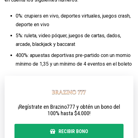
0%: crupiers en vivo, deportes virtuales, juegos crash,
deporte en vivo
5%: ruleta, video póquer, juegos de cartas, dados,
arcade, blackjack y baccarat
400%: apuestas deportivas pre-partido con un momio
mínimo de 1,35 y un mínimo de 4 eventos en el boleto
¡Regístrate en Brazino777 y obtén un bono del
100% hasta $4.000!
RECIBIR BONO