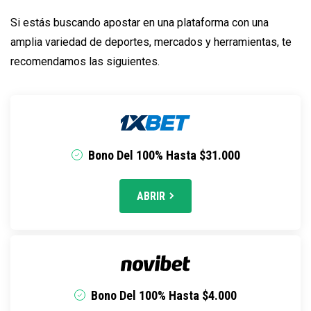
Si estás buscando apostar en una plataforma con una
amplia variedad de deportes, mercados y herramientas, te
recomendamos las siguientes.
Bono Del 100% Hasta $31.000
ABRIR
Bono Del 100% Hasta $4.000