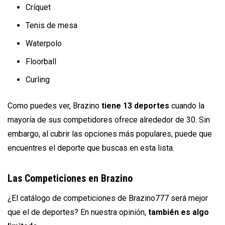
Críquet
Tenis de mesa
Waterpolo
Floorball
Curling
Como puedes ver, Brazino
tiene 13 deportes
cuando la
mayoría de sus competidores ofrece alrededor de 30. Sin
embargo, al cubrir las opciones más populares, puede que
encuentres el deporte que buscas en esta lista.
Las Competiciones en Brazino
¿El catálogo de competiciones de Brazino777 será mejor
que el de deportes? En nuestra opinión,
también es algo