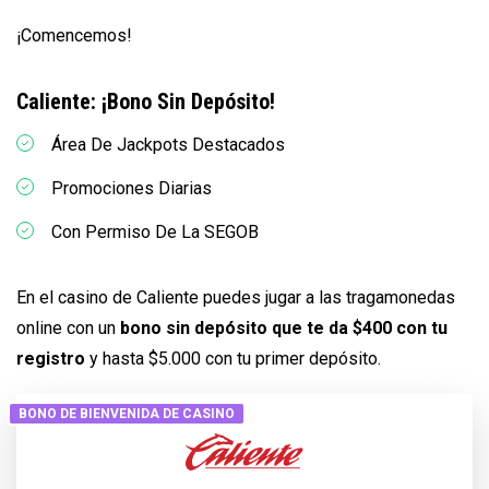
¡Comencemos!
Caliente: ¡Bono Sin Depósito!
Área De Jackpots Destacados
Promociones Diarias
Con Permiso De La SEGOB
En el casino de Caliente puedes jugar a las tragamonedas
online con un
bono sin depósito que te da $400 con tu
registro
y hasta $5.000 con tu primer depósito.
BONO DE BIENVENIDA DE CASINO