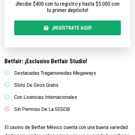
¡Recibe $400 con tu registro y hasta $5.000 con
tu primer depósito!
¡REGÍSTRATE AQUÍ!
Betfair: ¡Exclusivo Betfair Studio!
Destacadas Tragamonedas Megaways
Slots De Giros Gratis
Con Licencias Internacionales
Sin Permiso De La SEGOB
El casino de Betfair México cuenta con una buena variedad