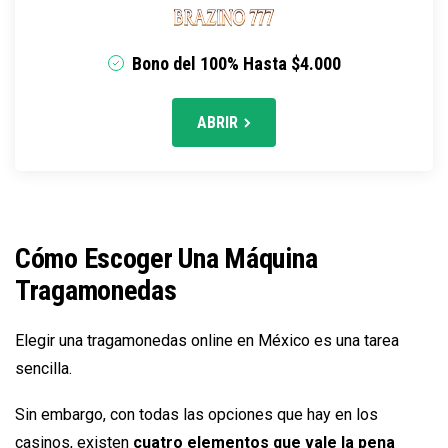
Bono del 100% Hasta $4.000
ABRIR
Cómo Escoger Una Máquina
Tragamonedas
Elegir una tragamonedas online en México es una tarea
sencilla.
Sin embargo, con todas las opciones que hay en los
casinos, existen
cuatro elementos que vale la pena