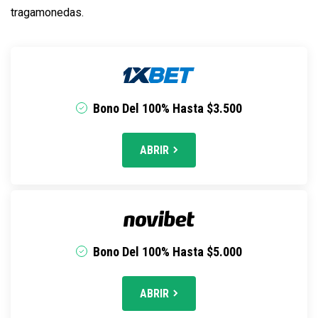
tragamonedas.
Bono Del 100% Hasta $3.500
ABRIR
Bono Del 100% Hasta $5.000
ABRIR