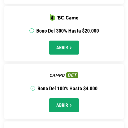
Bono Del 300% Hasta $20.000
ABRIR
Bono Del 100% Hasta $4.000
ABRIR