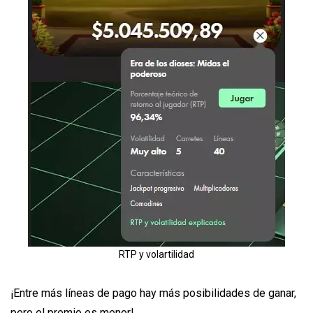
RTP y volartilidad
¡Entre más líneas de pago hay más posibilidades de ganar,
pero el premio es menor!