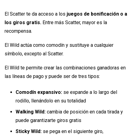
El Scatter te da acceso a los
juegos de bonificación o a
los giros gratis.
Entre más Scatter, mayor es la
recompensa.
El Wild actúa como comodín y sustituye a cualquier
símbolo, excepto al Scatter.
El Wild te permite crear las combinaciones ganadoras en
las líneas de pago y puede ser de tres tipos:
Comodín expansivo:
se expande a lo largo del
rodillo, llenándolo en su totalidad
Walking Wild:
cambia de posición en cada tirada y
puede garantizarte giros gratis
Sticky Wild:
se pega en el siguiente giro,