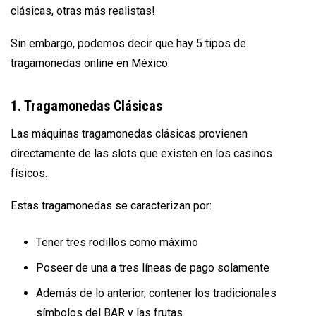
clásicas, otras más realistas!
Sin embargo, podemos decir que hay 5 tipos de
tragamonedas online en México:
1. Tragamonedas Clásicas
Las máquinas tragamonedas clásicas provienen
directamente de las slots que existen en los casinos
físicos.
Estas tragamonedas se caracterizan por:
Tener tres rodillos como máximo
Poseer de una a tres líneas de pago solamente
Además de lo anterior, contener los tradicionales
símbolos del BAR y las frutas