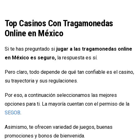
Top Casinos Con Tragamonedas
Online en México
Si te has preguntado si
jugar a las tragamonedas online
en México es seguro,
la respuesta es sí.
Pero claro, todo depende de qué tan confiable es el casino,
su trayectoria y sus regulaciones.
Por eso, a continuación seleccionamos las mejores
opciones para ti. La mayoría cuentan con el permiso de la
SEGOB
.
Asimismo, te ofrecen variedad de juegos, buenas
promociones y bonos de bienvenida.