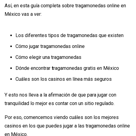
Así, en esta guía completa sobre tragamonedas online en
México vas a ver:
Los diferentes tipos de tragamonedas que existen
Cómo jugar tragamonedas online
Cómo elegir una tragamonedas
Dónde encontrar
t
ragamonedas gratis en México
Cuáles son los casinos en línea más seguros
Y esto nos lleva a la afirmación de que para jugar con
tranquilidad lo mejor es contar con un sitio regulado.
Por eso, comencemos viendo cuáles son los mejores
casinos en los que puedes jugar a las tragamonedas online
en México.