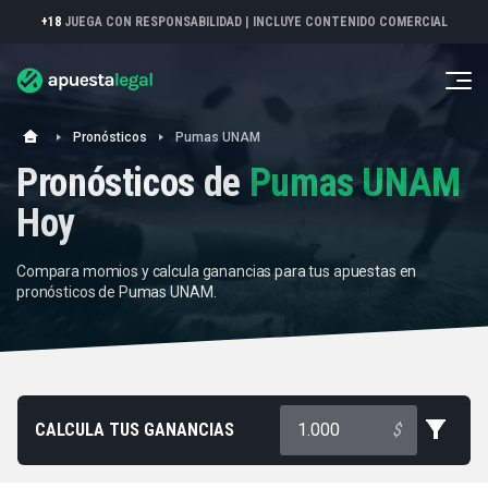
+18
JUEGA CON RESPONSABILIDAD |
INCLUYE CONTENIDO COMERCIAL
Pronósticos
Pumas UNAM
Pronósticos de
Pumas UNAM
Hoy
Compara momios y calcula ganancias para tus apuestas en
pronósticos de Pumas UNAM.
CALCULA TUS GANANCIAS
$