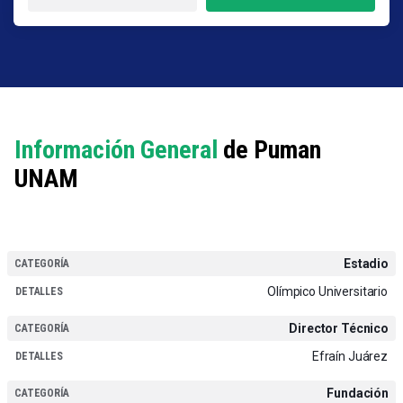
Información General
de Puman
UNAM
Estadio
Olímpico Universitario
Director Técnico
Efraín Juárez
Fundación