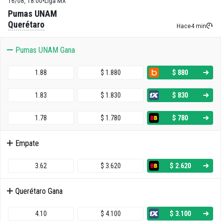
16/08, 18:00
•
Liga MX
1.27
$ 1.270
$ 270
Pumas UNAM
Querétaro
Total de Goles - Menos de 2.5
Hace
4 min
Pumas UNAM Gana
3.25
$ 3.250
$ 2.250
1.88
$ 1.880
$ 880
Total de Goles - Más de 3.5
1.83
$ 1.830
$ 830
1.72
$ 1.720
$ 720
1.78
$ 1.780
$ 780
Total de Goles - Menos de 3.5
Empate
1.98
$ 1.980
$ 980
3.62
$ 3.620
$ 2.620
Total de Goles - Más de 4.5
Querétaro Gana
2.58
$ 2.580
$ 1.580
4.10
$ 4.100
$ 3.100
Ambos Equipos Anotan - Sí