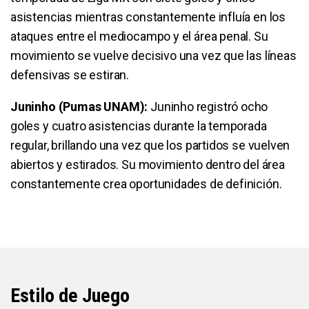
asistencias mientras constantemente influía en los
ataques entre el mediocampo y el área penal. Su
movimiento se vuelve decisivo una vez que las líneas
defensivas se estiran.
Juninho (Pumas UNAM):
Juninho registró ocho
goles y cuatro asistencias durante la temporada
regular, brillando una vez que los partidos se vuelven
abiertos y estirados. Su movimiento dentro del área
constantemente crea oportunidades de definición.
Estilo de Juego