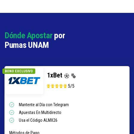
Dónde Apostar
por
Pumas UNAM
BONO EXCLUSIVO
1xBet
5
/5
Mantente al Día con Telegram
Apuestas En Multidirecto
Usa el Código ALMX26
Métodos de Pago