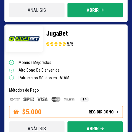
ANÁLISIS
ABRIR
JugaBet
5
/5
Momios Mejorados
Alto Bono De Bienvenida
Patrocinios Sólidos en LATAM
Métodos de Pago
+4
$5.000
RECIBIR BONO
ANÁLISIS
ABRIR