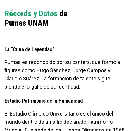
Récords y Datos
de
Pumas UNAM
La “Cuna de Leyendas”
Pumas es reconocido por su cantera, que formó a
figuras como Hugo Sánchez, Jorge Campos y
Claudio Suárez. La formación de talento sigue
siendo el orgullo de su identidad.
Estadio Patrimonio de la Humanidad
El Estadio Olímpico Universitario es el único del
mundo dentro de un sitio declarado Patrimonio
Mundial. Fue sede de los Juegos Olímpicos de 1968