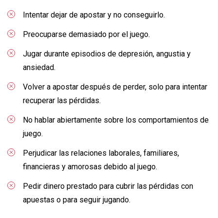
Intentar dejar de apostar y no conseguirlo.
Preocuparse demasiado por el juego.
Jugar durante episodios de depresión, angustia y
ansiedad.
Volver a apostar después de perder, solo para intentar
recuperar las pérdidas.
No hablar abiertamente sobre los comportamientos de
juego.
Perjudicar las relaciones laborales, familiares,
financieras y amorosas debido al juego.
Pedir dinero prestado para cubrir las pérdidas con
apuestas o para seguir jugando.