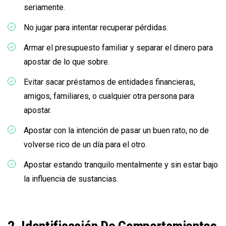
seriamente.
No jugar para intentar recuperar pérdidas.
Armar el presupuesto familiar y separar el dinero para
apostar de lo que sobre.
Evitar sacar préstamos de entidades financieras,
amigos, familiares, o cualquier otra persona para
apostar.
Apostar con la intención de pasar un buen rato, no de
volverse rico de un día para el otro.
Apostar estando tranquilo mentalmente y sin estar bajo
la influencia de sustancias.