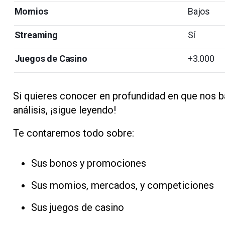
Momios
Bajos
Streaming
Sí
Juegos de Casino
+3.000
Si quieres conocer en profundidad en que nos 
análisis, ¡sigue leyendo!
Te contaremos todo sobre:
Sus bonos y promociones
Sus momios, mercados, y competiciones
Sus juegos de casino