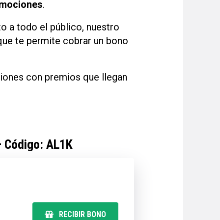
omociones
.
 a todo el público, nuestro
que te permite cobrar un bono
iones con premios que llegan
– Código: AL1K
RECIBIR BONO