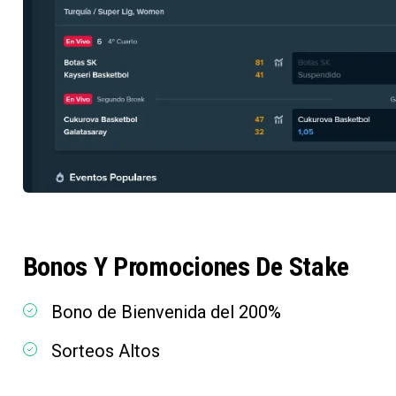
Bonos Y Promociones De Stake
Bono de Bienvenida del 200%
Sorteos Altos