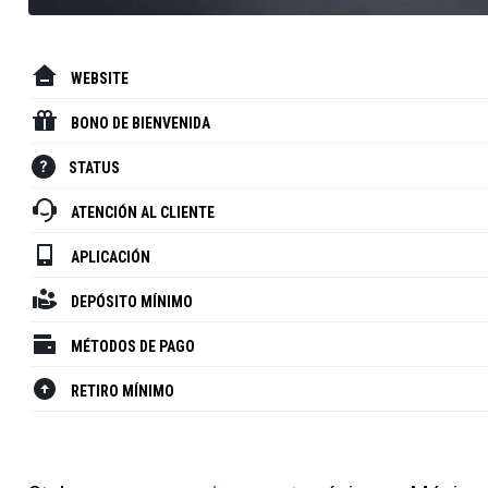
WEBSITE
BONO DE BIENVENIDA
STATUS
ATENCIÓN AL CLIENTE
APLICACIÓN
DEPÓSITO MÍNIMO
MÉTODOS DE PAGO
RETIRO MÍNIMO