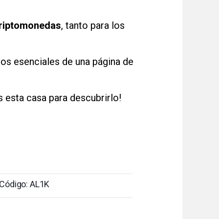
riptomonedas
, tanto para los
os esenciales de una página de
 esta casa para descubrirlo!
 Código: AL1K