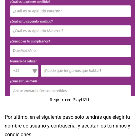
Registro en PlayUZU.
Por último, en el siguiente paso solo tendrás que elegir tu
nombre de usuario y contraseña, y aceptar los términos y
condiciones.