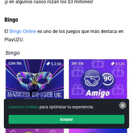
¡y en algunos casos rozan los $3 millones!
Bingo
El
Bingo Online
es uno de los juegos que más destaca en
PlayUZU.
Usamos cookies
para optimizar tu experiencia.
Aceptar