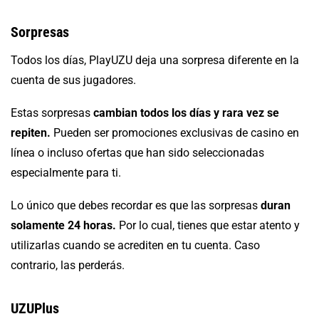
Sorpresas
Todos los días, PlayUZU deja una sorpresa diferente en la
cuenta de sus jugadores.
Estas sorpresas
cambian todos los días y rara vez se
repiten.
Pueden ser promociones exclusivas de casino en
línea o incluso ofertas que han sido seleccionadas
especialmente para ti.
Lo único que debes recordar es que las sorpresas
duran
solamente 24 horas.
Por lo cual, tienes que estar atento y
utilizarlas cuando se acrediten en tu cuenta. Caso
contrario, las perderás.
UZUPlus