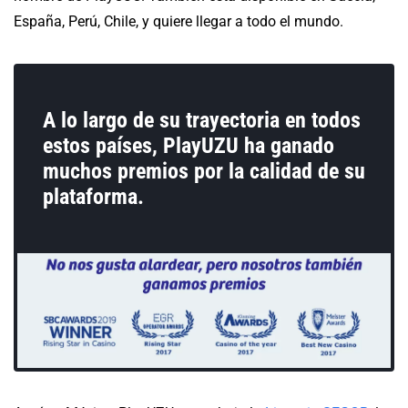
España, Perú, Chile, y quiere llegar a todo el mundo.
A lo largo de su trayectoria en todos
estos países, PlayUZU ha ganado
muchos premios por la calidad de su
plataforma.