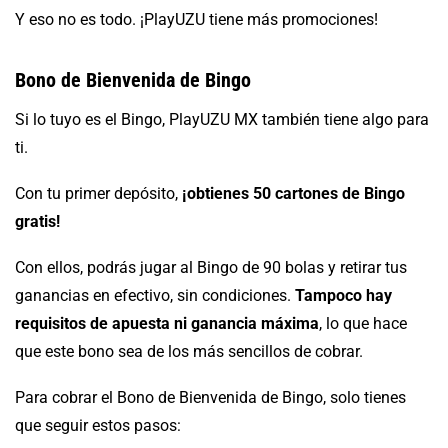
Y eso no es todo. ¡PlayUZU tiene más promociones!
Bono de Bienvenida de Bingo
Si lo tuyo es el Bingo, PlayUZU MX también tiene algo para
ti.
Con tu primer depósito,
¡obtienes 50 cartones de Bingo
gratis!
Con ellos, podrás jugar al Bingo de 90 bolas y retirar tus
ganancias en efectivo, sin condiciones.
Tampoco hay
requisitos de apuesta ni ganancia máxima
, lo que hace
que este bono sea de los más sencillos de cobrar.
Para cobrar el Bono de Bienvenida de Bingo, solo tienes
que seguir estos pasos: