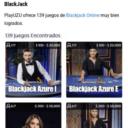
BlackJack
PlayUZU ofrece 139 juegos de
Blackjack Online
muy bien
logrados.