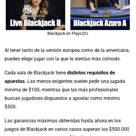
Blackjack en PlayUZU.
Al tener tanto de la versión europea como de la americana,
puedes elegir jugar con la que te sientas más cómodo.
Cada sala de Blackjack tiene
distintos requisitos de
apuestas.
Las menos exigentes suelen pedir una jugada
mínima de $100, mientras que las más profesionales
buscan jugadores dispuestos a apostar como mínimo
$500.
Las ganancias máximas obtenidas hasta ahora en los
juegos de Blackjack en varios casos superan los $500.000