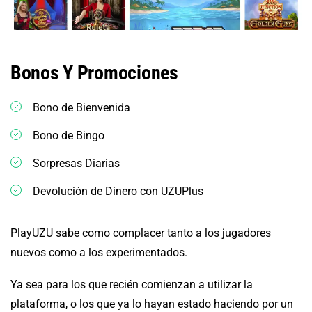
Bonos Y Promociones
Bono de Bienvenida
Bono de Bingo
Sorpresas Diarias
Devolución de Dinero con UZUPlus
PlayUZU sabe como complacer tanto a los jugadores
nuevos como a los experimentados.
Ya sea para los que recién comienzan a utilizar la
plataforma, o los que ya lo hayan estado haciendo por un