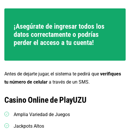
¡Asegúrate de ingresar todos los
datos correctamente o podrías
perder el acceso a tu cuenta!
Antes de dejarte jugar, el sistema te pedirá que
verifiques
tu número de celular
a través de un SMS.
Casino Online de PlayUZU
Amplia Variedad de Juegos
Jackpots Altos