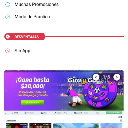
Muchas Promociones
Modo de Práctica
DESVENTAJAS
Sin App
1/5