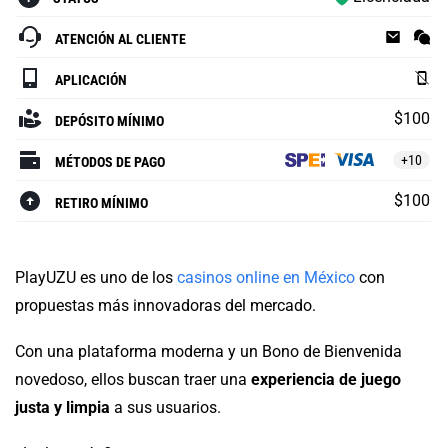
ATENCIÓN AL CLIENTE
APLICACIÓN
$100
DEPÓSITO MÍNIMO
+10
MÉTODOS DE PAGO
$100
RETIRO MÍNIMO
PlayUZU es uno de los
casinos online en México
con
propuestas más innovadoras del mercado.
Con una plataforma moderna y un Bono de Bienvenida
novedoso, ellos buscan traer una
experiencia de juego
justa y limpia
a sus usuarios.