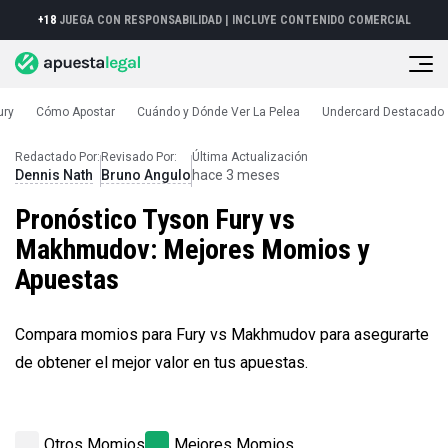
+18
JUEGA CON RESPONSABILIDAD |
INCLUYE CONTENIDO COMERCIAL
ury
Cómo Apostar
Cuándo y Dónde Ver La Pelea
Undercard Destacado
Pronósticos
Pronóstico Fury
Redactado Por:
Revisado Por:
Última Actualización
Dennis Nath
Bruno Angulo
hace 3 meses
Pronóstico Tyson Fury vs
Makhmudov: Mejores Momios y
Apuestas
Compara momios para Fury vs Makhmudov para asegurarte
de obtener el mejor valor en tus apuestas.
Otros Momios
Mejores Momios