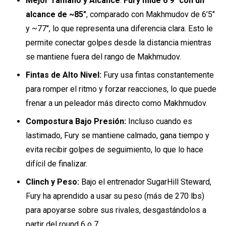
Mejor Tamaño y Alcance
:
Fury mide 6’9″ con un
alcance de ~85″
, comparado con Makhmudov de 6’5″
y ~77″, lo que representa una diferencia clara. Esto le
permite conectar golpes desde la distancia mientras
se mantiene fuera del rango de Makhmudov.
Fintas de Alto Nivel:
Fury usa fintas constantemente
para romper el ritmo y forzar reacciones, lo que puede
frenar a un peleador más directo como Makhmudov.
Compostura Bajo Presión:
Incluso cuando es
lastimado, Fury se mantiene calmado, gana tiempo y
evita recibir golpes de seguimiento, lo que lo hace
difícil de finalizar.
Clinch y Peso:
Bajo el entrenador SugarHill Steward,
Fury ha aprendido a usar su peso (más de 270 lbs)
para apoyarse sobre sus rivales, desgastándolos a
partir del round 6 o 7.