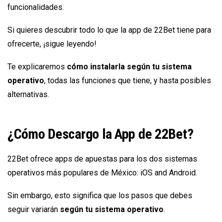
funcionalidades.
Si quieres descubrir todo lo que la app de 22Bet tiene para
ofrecerte, ¡sigue leyendo!
Te explicaremos
cómo instalarla según tu sistema
operativo
, todas las funciones que tiene, y hasta posibles
alternativas.
¿Cómo Descargo la App de 22Bet?
22Bet ofrece apps de apuestas para los dos sistemas
operativos más populares de México: iOS and Android.
Sin embargo, esto significa que los pasos que debes
seguir variarán
según tu sistema operativo
.