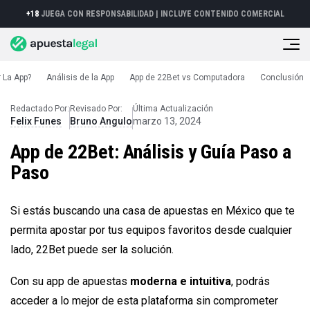
+18
JUEGA CON RESPONSABILIDAD |
INCLUYE CONTENIDO COMERCIAL
 La App?
Análisis de la App
App de 22Bet vs Computadora
Conclusión
Apps
App de 22Bet
Redactado Por:
Revisado Por:
Última Actualización
Felix Funes
Bruno Angulo
marzo 13, 2024
App de 22Bet: Análisis y Guía Paso a
Paso
Si estás buscando una casa de apuestas en México que te
permita apostar por tus equipos favoritos desde cualquier
lado, 22Bet puede ser la solución.
Con su app de apuestas
moderna e intuitiva
, podrás
acceder a lo mejor de esta plataforma sin comprometer