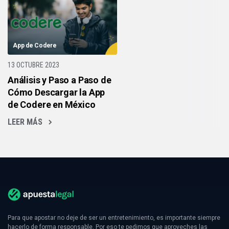
App de Codere
13 OCTUBRE 2023
Análisis y Paso a Paso de
Cómo Descargar la App
de Codere en México
LEER MÁS
Para que apostar no deje de ser un entretenimiento, es importante siempre
hacerlo de forma responsable. Por eso te pedimos que aproveches las