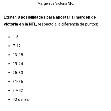
Margen de Victoria NFL
Existen
8 posibilidades para apostar al margen de
victoria en la NFL
, respecto a la diferencia de puntos:
1-6
7-12
13-18
19-24
25-30
31-36
37-42
43 o más