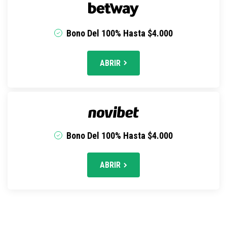
Bono Del 100% Hasta $4.000
ABRIR
Bono Del 100% Hasta $4.000
ABRIR