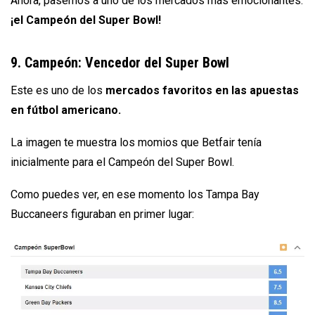
Ahora, pasemos a uno de los mercados más emocionantes:
¡el Campeón del Super Bowl!
9. Campeón: Vencedor del Super Bowl
Este es uno de los
mercados favoritos en las apuestas
en fútbol americano.
La imagen te muestra los momios que Betfair tenía
inicialmente para el Campeón del Super Bowl.
Como puedes ver, en ese momento los Tampa Bay
Buccaneers figuraban en primer lugar: