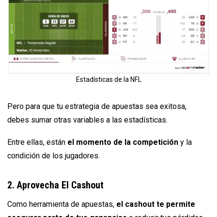
Estadísticas de la NFL
Pero para que tu estrategia de apuestas sea exitosa,
debes sumar otras variables a las estadísticas.
Entre ellas, están
el momento de la competición
y la
condición de los jugadores.
2. Aprovecha El Cashout
Como herramienta de apuestas,
el cashout te permite