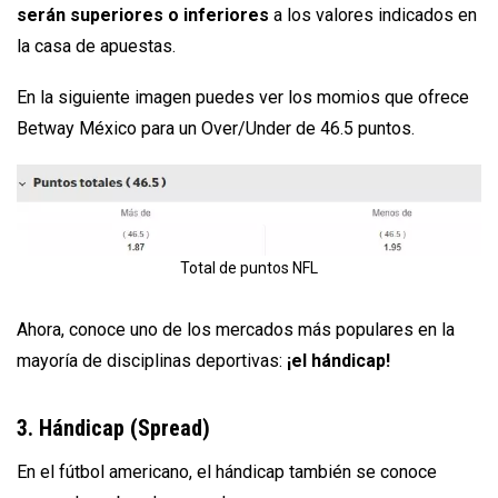
serán superiores o inferiores
a los valores indicados en
la casa de apuestas.
En la siguiente imagen puedes ver los momios que ofrece
Betway México para un Over/Under de 46.5 puntos.
Total de puntos NFL
Ahora, conoce uno de los mercados más populares en la
mayoría de disciplinas deportivas:
¡el hándicap!
3. Hándicap (Spread)
En el fútbol americano, el hándicap también se conoce