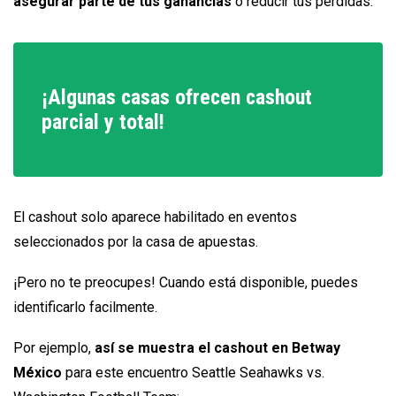
asegurar parte de tus ganancias
o reducir tus pérdidas.
¡Algunas casas ofrecen cashout
parcial y total!
El cashout solo aparece habilitado en eventos
seleccionados por la casa de apuestas.
¡Pero no te preocupes! Cuando está disponible, puedes
identificarlo facilmente.
Por ejemplo,
así se muestra el cashout en Betway
México
para este encuentro Seattle Seahawks vs.