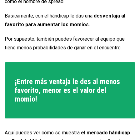
como el nombre de spread.
Básicamente, con el hándicap le das una
desventaja al
favorito para aumentar los momios.
Por supuesto, también puedes favorecer al equipo que
tiene menos probabilidades de ganar en el encuentro.
¡Entre más ventaja le des al menos
favorito, menor es el valor del
momio!
Aquí puedes ver cómo se muestra
el mercado hándicap