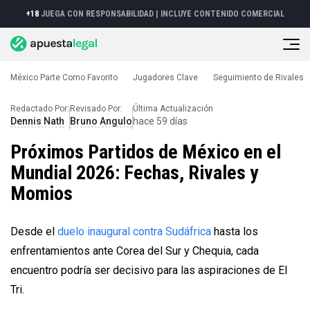
+18
JUEGA CON RESPONSABILIDAD |
INCLUYE CONTENIDO COMERCIAL
México Parte Como Favorito
Jugadores Clave
Seguimiento de Rivales
Mundial 2026
Próximos Partidos de México
Redactado Por:
Revisado Por:
Última Actualización
Dennis Nath
Bruno Angulo
hace 59 días
Próximos Partidos de México en el
Mundial 2026: Fechas, Rivales y
Momios
Desde el
duelo inaugural contra Sudáfrica
hasta los
enfrentamientos ante Corea del Sur y Chequia, cada
encuentro podría ser decisivo para las aspiraciones de El
Tri.