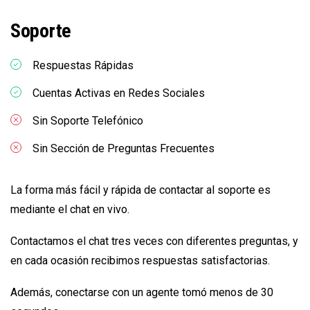
Soporte
Respuestas Rápidas
Cuentas Activas en Redes Sociales
Sin Soporte Telefónico
Sin Sección de Preguntas Frecuentes
La forma más fácil y rápida de contactar al soporte es
mediante el chat en vivo.
Contactamos el chat tres veces con diferentes preguntas, y
en cada ocasión recibimos respuestas satisfactorias.
Además, conectarse con un agente tomó menos de 30