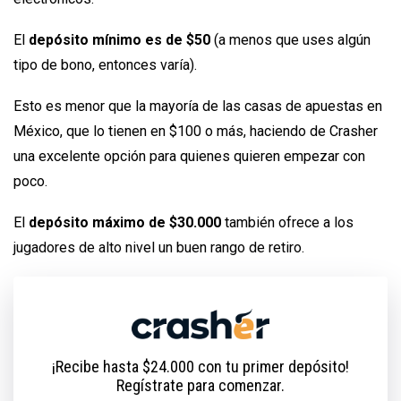
El
depósito mínimo es de $50
(a menos que uses algún
tipo de bono, entonces varía).
Esto es menor que la mayoría de las casas de apuestas en
México, que lo tienen en $100 o más, haciendo de Crasher
una excelente opción para quienes quieren empezar con
poco.
El
depósito máximo de $30.000
también ofrece a los
jugadores de alto nivel un buen rango de retiro.
¡Recibe hasta $24.000 con tu primer depósito!
Regístrate para comenzar.