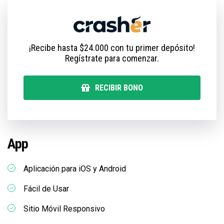
¡Recibe hasta $24.000 con tu primer depósito!
Regístrate para comenzar.
RECIBIR BONO
App
Aplicación para iOS y Android
Fácil de Usar
Sitio Móvil Responsivo