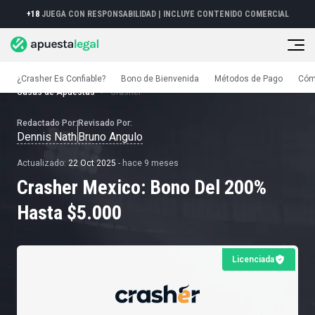
+18
JUEGA CON RESPONSABILIDAD |
INCLUYE CONTENIDO COMERCIAL
¿Crasher Es Confiable?
Bono de Bienvenida
Métodos de Pago
Cóm
Casas de Apuestas
Crasher
Redactado Por:
Revisado Por:
Dennis Nath
Bruno Angulo
Actualizado:
22 Oct 2025
-
hace 9 meses
Crasher Mexico: Bono Del 200%
Hasta $5.000
Licenciada