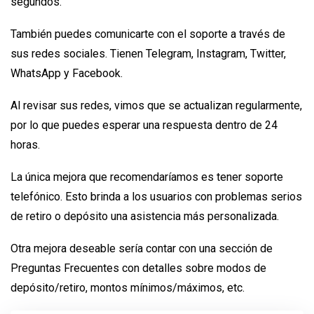
segundos.
También puedes comunicarte con el soporte a través de
sus redes sociales. Tienen Telegram, Instagram, Twitter,
WhatsApp y Facebook.
Al revisar sus redes, vimos que se actualizan regularmente,
por lo que puedes esperar una respuesta dentro de 24
horas.
La única mejora que recomendaríamos es tener soporte
telefónico. Esto brinda a los usuarios con problemas serios
de retiro o depósito una asistencia más personalizada.
Otra mejora deseable sería contar con una sección de
Preguntas Frecuentes con detalles sobre modos de
depósito/retiro, montos mínimos/máximos, etc.