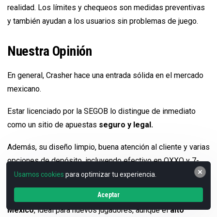
realidad. Los límites y chequeos son medidas preventivas
y también ayudan a los usuarios sin problemas de juego.
Nuestra Opinión
En general, Crasher hace una entrada sólida en el mercado
mexicano.
Estar licenciado por la SEGOB lo distingue de inmediato
como un sitio de apuestas
seguro y legal.
Además, su diseño limpio, buena atención al cliente y varias
opciones de depósito, incluyendo efectivo en OXXO y 7-
Eleven, lo hacen fácil de recomendar.
Usamos cookies
para optimizar tu experiencia.
Aceptar
El
bono de bienvenida es uno de los más grandes en
México
, ideal para nuevos jugadores, aunque el
alto