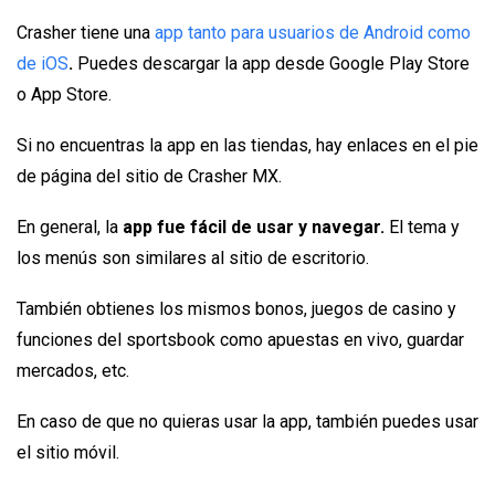
Crasher tiene una
app tanto para usuarios de Android como
de iOS
.
Puedes descargar la app desde Google Play Store
o App Store.
Si no encuentras la app en las tiendas, hay enlaces en el pie
de página del sitio de Crasher MX.
En general, la
app fue fácil de usar y navegar.
El tema y
los menús son similares al sitio de escritorio.
También obtienes los mismos bonos, juegos de casino y
funciones del sportsbook como apuestas en vivo, guardar
mercados, etc.
En caso de que no quieras usar la app, también puedes usar
el sitio móvil.