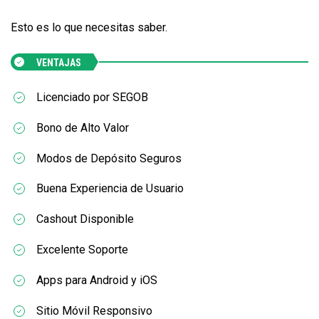
Esto es lo que necesitas saber.
VENTAJAS
Licenciado por SEGOB
Bono de Alto Valor
Modos de Depósito Seguros
Buena Experiencia de Usuario
Cashout Disponible
Excelente Soporte
Apps para Android y iOS
Sitio Móvil Responsivo