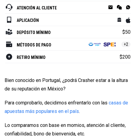
ATENCIÓN AL CLIENTE
APLICACIÓN
$50
DEPÓSITO MÍNIMO
+2
MÉTODOS DE PAGO
$200
RETIRO MÍNIMO
Bien conocido en Portugal, ¿podrá Crasher estar a la altura
de su reputación en México?
Para comprobarlo, decidimos enfrentarlo con las
casas de
apuestas más populares en el país
.
Lo comparamos con base en momios, atención al cliente,
confiabilidad, bono de bienvenida, etc.