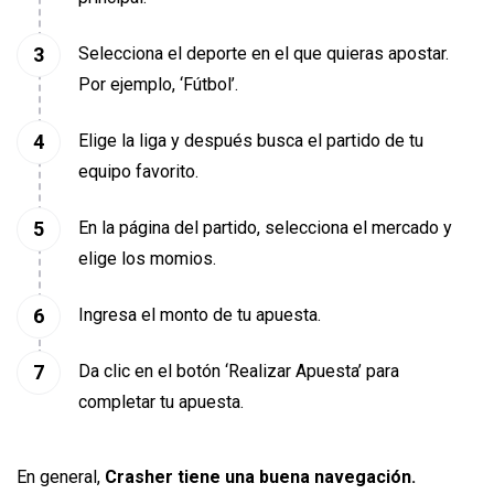
Selecciona el deporte en el que quieras apostar.
Por ejemplo, ‘Fútbol’.
Elige la liga y después busca el partido de tu
equipo favorito.
En la página del partido, selecciona el mercado y
elige los momios.
Ingresa el monto de tu apuesta.
Da clic en el botón ‘Realizar Apuesta’ para
completar tu apuesta.
En general,
Crasher tiene una buena navegación.