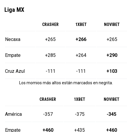
Liga MX
CRASHER
1XBET
NOVIBET
Necaxa
+265
+266
+265
Empate
+285
+264
+290
Cruz Azul
-111
-111
+103
Los momios más altos están marcados en negrita.
CRASHER
1XBET
NOVIBET
América
-357
-375
-345
Empate
+460
+435
+460