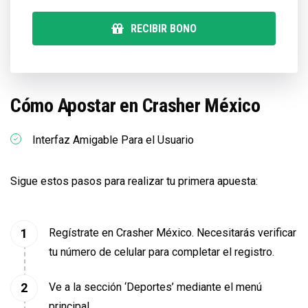
RECIBIR BONO
Cómo Apostar en Crasher México
Interfaz Amigable Para el Usuario
Sigue estos pasos para realizar tu primera apuesta:
Regístrate en Crasher México. Necesitarás verificar
tu número de celular para completar el registro.
Ve a la sección ‘Deportes’ mediante el menú
principal.