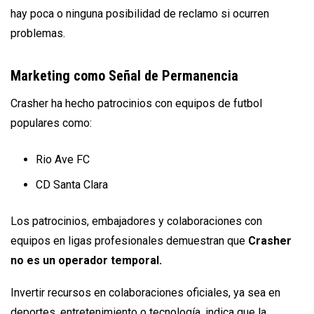
hay poca o ninguna posibilidad de reclamo si ocurren
problemas.
Marketing como Señal de Permanencia
Crasher ha hecho patrocinios con equipos de futbol
populares como:
Rio Ave FC
CD Santa Clara
Los patrocinios, embajadores y colaboraciones con
equipos en ligas profesionales demuestran que
Crasher
no es un operador temporal.
Invertir recursos en colaboraciones oficiales, ya sea en
deportes, entretenimiento o tecnología, indica que la