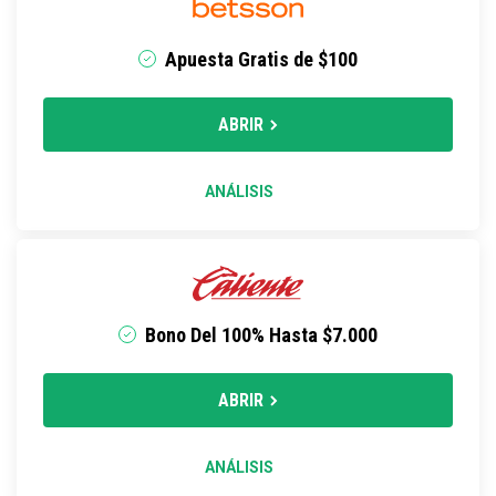
Apuesta Gratis de $100
ABRIR
ANÁLISIS
Bono Del 100% Hasta $7.000
ABRIR
ANÁLISIS