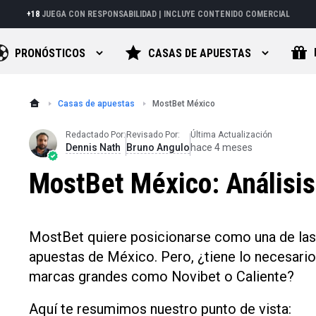
+18
JUEGA CON RESPONSABILIDAD |
INCLUYE CONTENIDO COMERCIAL
PRONÓSTICOS
CASAS DE APUESTAS
Casas de apuestas
MostBet México
Redactado Por:
Revisado Por:
Última Actualización
Dennis Nath
Bruno Angulo
hace 4 meses
MostBet México: Análisi
MostBet quiere posicionarse como una de las 
apuestas de México. Pero, ¿tiene lo necesario
marcas grandes como Novibet o Caliente?
Aquí te resumimos nuestro punto de vista: