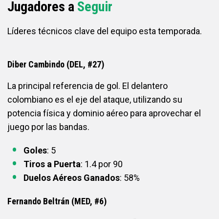
Jugadores a
Seguir
1.28
$ 1.280
$ 280
Líderes técnicos clave del equipo esta temporada.
Apuesta Sin Empate - Necaxa
Diber Cambindo (DEL, #27)
1.60
$ 1.600
$ 600
La principal referencia de gol. El delantero
Apuesta Sin Empate - León
colombiano es el eje del ataque, utilizando su
potencia física y dominio aéreo para aprovechar el
2.25
$ 2.250
$ 1.250
juego por las bandas.
Goles
: 5
Tiros a Puerta
: 1.4 por 90
Duelos Aéreos Ganados
: 58%
Fernando Beltrán (MED, #6)