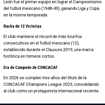
León fue el primer equipo en lograr el Campeonísimo
del futbol mexicano (1948-49), ganando Liga y Copa
en la misma temporada.
Racha de 12 Victorias
El club mantiene el récord de más triunfos
consecutivos en el futbol mexicano (12),
establecido durante el Clausura 2019, una marca
histórica en torneos cortos.
Era de Campeón de CONCACAF
En 2026 se cumplen tres años del título de la
CONCACAF Champions League 2023, consolidando
al club como un protagonista internacional reciente.