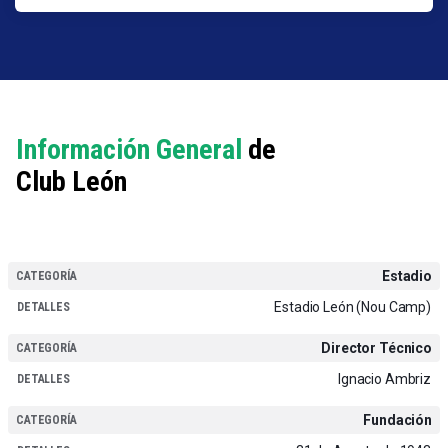
Información General
de
Club León
Estadio
Estadio León (Nou Camp)
Director Técnico
Ignacio Ambriz
Fundación