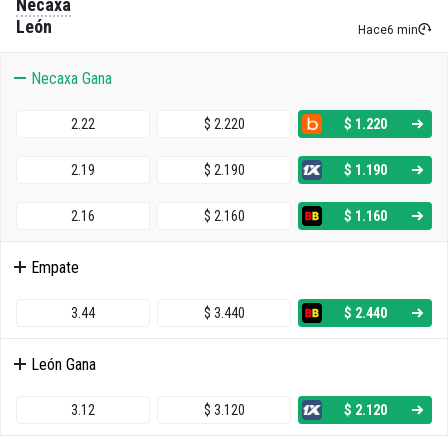
Necaxa
León
Hace
6 min
Necaxa Gana
2.22
$ 2.220
$ 1.220
2.19
$ 2.190
$ 1.190
2.16
$ 2.160
$ 1.160
Empate
3.44
$ 3.440
$ 2.440
León Gana
3.12
$ 3.120
$ 2.120