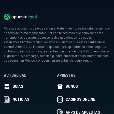
Para que apostar no deje de ser un entretenimiento, es importante siempre
hacerlo de forma responsable. Por eso te pedimos que aproveches las
herramientas de apuestas responsable que ofrecen las casas,
establezcas límites, y busques ayuda si sientes que estas perdiendo el
control. Además, es importante que siempre apuestes en sitios seguros.
En México, estos son los que cuentan con una licencia SEGOB, emitida por
el gobierno. Sin embargo, también puedes encontrar sitios internacionales
que operan en México y ofrecen herramientas de juego seguro.
ACTUALIDAD
APUESTAS
GUIAS
BONOS
NOTICIAS
CASINOS ONLINE
APPS DE APUESTAS