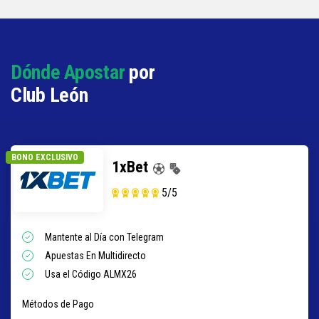
Dónde Apostar
por
Club León
BONO EXCLUSIVO
1xBet
5
/5
Mantente al Día con Telegram
Apuestas En Multidirecto
Usa el Código ALMX26
Métodos de Pago