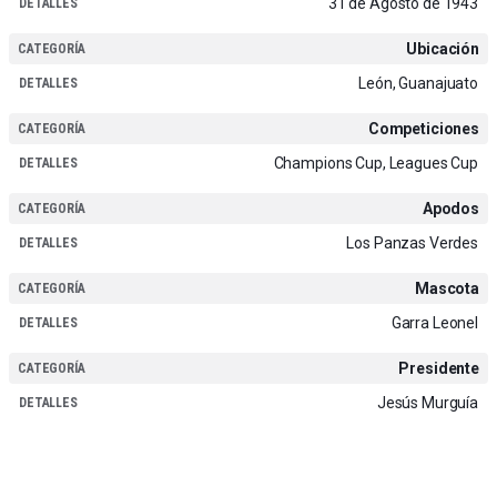
31 de Agosto de 1943
Ubicación
León, Guanajuato
Competiciones
Champions Cup, Leagues Cup
Apodos
Los Panzas Verdes
Mascota
Garra Leonel
Presidente
Jesús Murguía