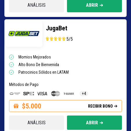
ANÁLISIS
ABRIR
JugaBet
5
/5
Momios Mejorados
Alto Bono De Bienvenida
Patrocinios Sólidos en LATAM
Métodos de Pago
+4
$5.000
RECIBIR BONO
ANÁLISIS
ABRIR