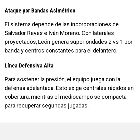
Ataque por Bandas Asimétrico
Ambos Equipos Anotan - Sí
El sistema depende de las incorporaciones de
1.55
$ 1.550
$ 550
Salvador Reyes e Iván Moreno. Con laterales
proyectados, León genera superioridades 2 vs 1 por
Ambos Equipos Anotan - No
banda y centros constantes para el delantero.
2.32
$ 2.320
$ 1.320
Línea Defensiva Alta
Necaxa o Empate
Para sostener la presión, el equipo juega con la
defensa adelantada. Esto exige centrales rápidos en
1.36
$ 1.360
$ 360
cobertura, mientras el mediocampo se compacta
para recuperar segundas jugadas.
León o Empate
1.66
$ 1.660
$ 660
Necaxa o León