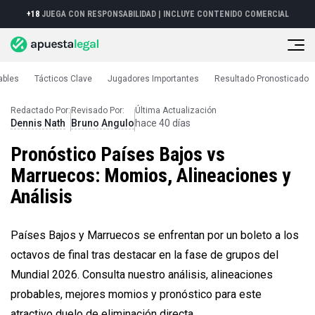
+18
JUEGA CON RESPONSABILIDAD |
INCLUYE CONTENIDO COMERCIAL
ables
Tácticos Clave
Jugadores Importantes
Resultado Pronosticado
Mundial 2026
Pronóstico Países Bajos vs Marruecos
Redactado Por:
Revisado Por:
Última Actualización
Dennis Nath
Bruno Angulo
hace 40 días
Pronóstico Países Bajos vs
Marruecos: Momios, Alineaciones y
Análisis
Países Bajos y Marruecos se enfrentan por un boleto a los
octavos de final tras destacar en la fase de grupos del
Mundial 2026. Consulta nuestro análisis, alineaciones
probables, mejores momios y pronóstico para este
atractivo duelo de eliminación directa.